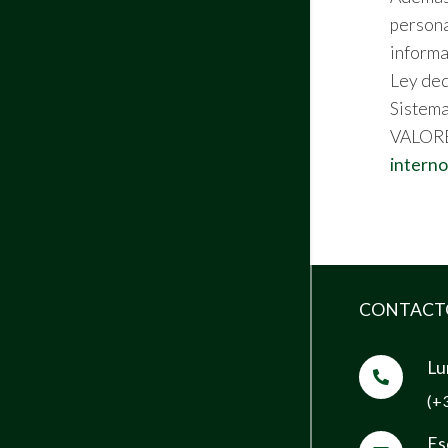
persona
informa
Ley ded
Sistema
VALORES
interno
CONTACT
Lu
(+
Es