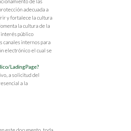
uncionamiento de las
a protección adecuada a
ir y fortalece la cultura
fomenta la cultura de la
interés público
s canales internos para
n electrónico el cual se
lico/LadingPage?
vo, a solicitud del
esencial a la
a en este documento, toda