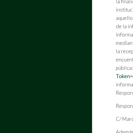
la fina
institu
aquello
de la i
informa
mediant
la rece
encuent
pública
Token=
informa
Respons
Respons
C/ Marq
Además 