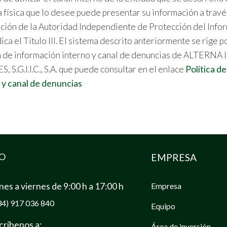
 física que lo desee puede presentar su información a travé
ción de la Autoridad Independiente de Protección del Informan
ica el Título III. El sistema descrito anteriormente se rige p
 de información interno y canal de denuncias de ALTERN
, S.G.I.I.C., S.A. que puede consultar en el enlace
Política d
 y canal de denuncias
O
EMPRESA
nes a viernes de 9:00 h a 17:00 h
Empresa
34)
917 036 840
Equipo
críbenos a:
Área de inversión