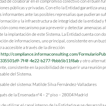
lidad de colaborar en el compromiso colectivo con el buen f
ciones públicas y privadas. Con ello la Entidad garantiza un
s informantes ante las posibles represalias que pudieran sufr
nformación y la infraestructura de integridad de la entidad y 
ción como mecanismo para prevenir y detectar amenazas al 
e la implantación de este Sistema. La Entidad cuenta con do
pción de informaciones, uno principal, consistente en un buzó
ra accesible a través de la dirección
:
http://compliance.informaconsulting.com/FormularioPub
335501d9-7f4f-4e22-b277-9bbb5b11f8ab
y otro alternati
nte, consistente en la posibilidad de requerir una reunión pr
able del Sistema.
able del sistema: Matilde Silva Fernández-Valladares
ués de la Ensenada nº4 – 2º piso – 28004 Madrid
de utilizar el canal interno de la Entidad que se desarroll