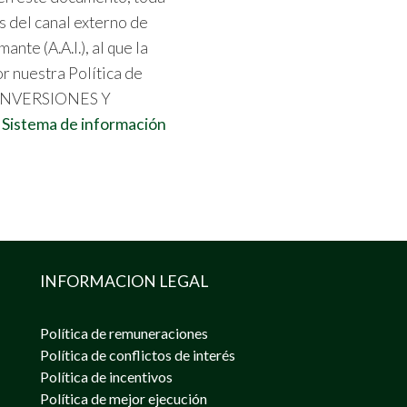
s del canal externo de
te (A.A.I.), al que la
or nuestra Política de
A INVERSIONES Y
e Sistema de información
INFORMACION LEGAL
Política de remuneraciones
Política de conflictos de interés
Política de incentivos
Política de mejor ejecución