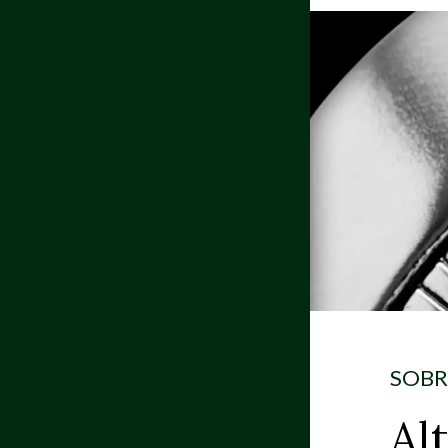
SOBR
Al