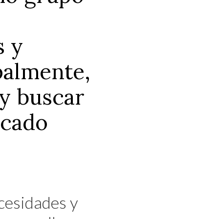
s y
palmente,
 y buscar
rcado
cesidades y