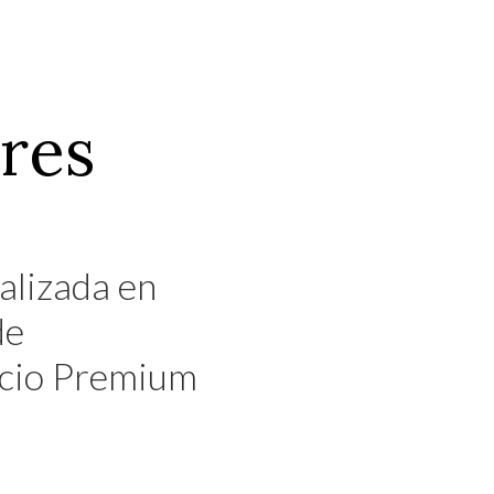
ores
alizada en
de
vicio Premium