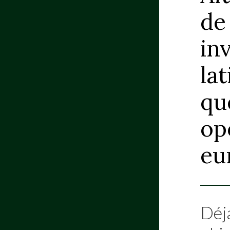
de
in
la
qu
op
eu
Déj