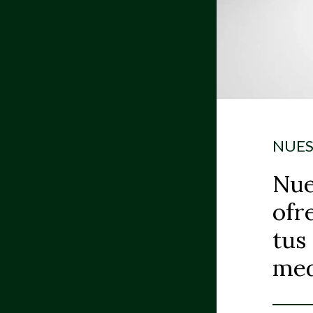
NUE
Nue
ofr
tus
med