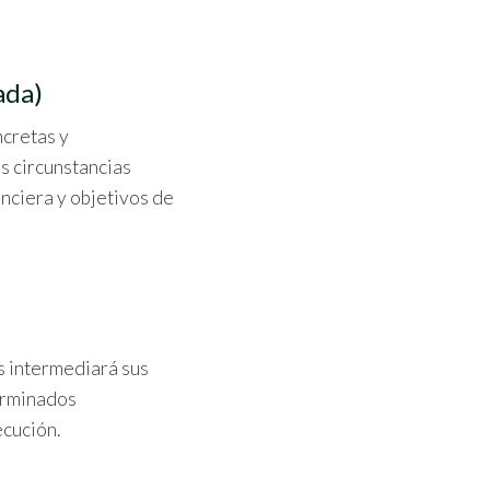
ada)
cretas y
s circunstancias
anciera y objetivos de
es intermediará sus
erminados
ecución.