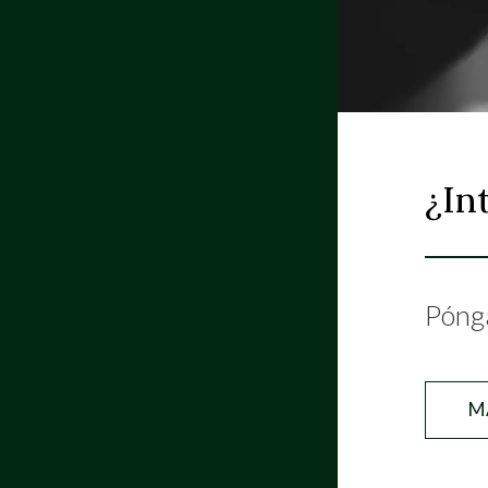
¿In
Pónga
M