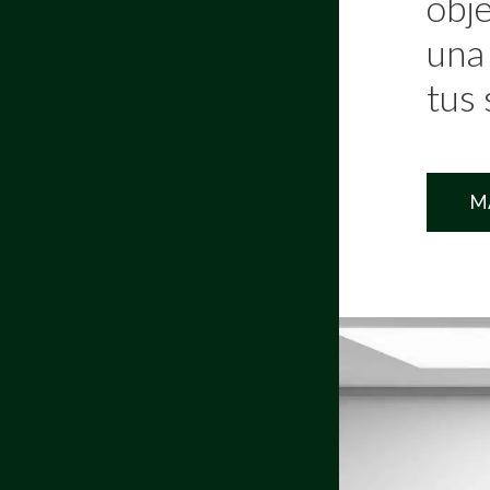
obje
una
tus 
M