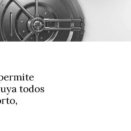
permite
luya todos
rto,